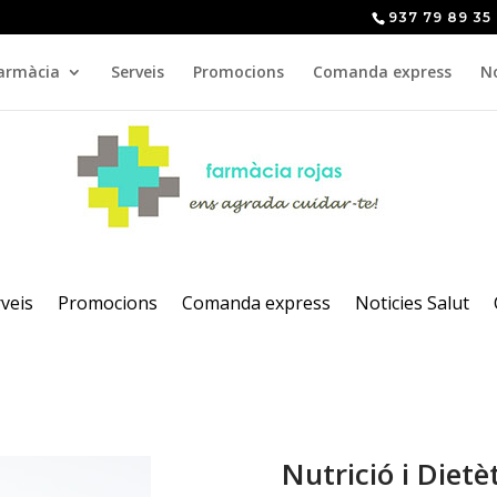
937 79 89 35
armàcia
Serveis
Promocions
Comanda express
No
veis
Promocions
Comanda express
Noticies Salut
Nutrició i Dietè