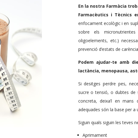
En la nostra Farmàcia trob
Farmacèutics i Tècnics e
enfocament ecològic i en su
sobre els micronutrientes (
oligoelements, etc.) necessa
prevenció d’estats de carència i
Podem ajudar-te amb diet
lactància, menopausa, astè
Si desitges perdre pes, neces
sucre o tensió, o dubtes de s
concreta, deixa’l en mans d
adequades són la base per a 
Siguin quals siguin les teves n
Aprimament