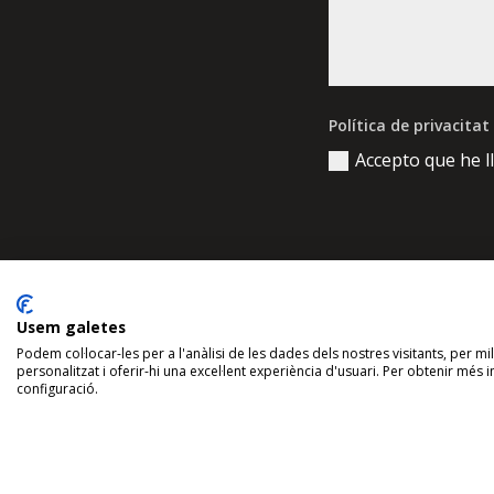
Política de privacitat
Accepto que he l
Usem galetes
Podem col·locar-les per a l'anàlisi de les dades dels nostres visitants, per mi
personalitzat i oferir-hi una excel·lent experiència d'usuari. Per obtenir més
configuració.
Disseny web
amcgestion
-
Avís legal y polít