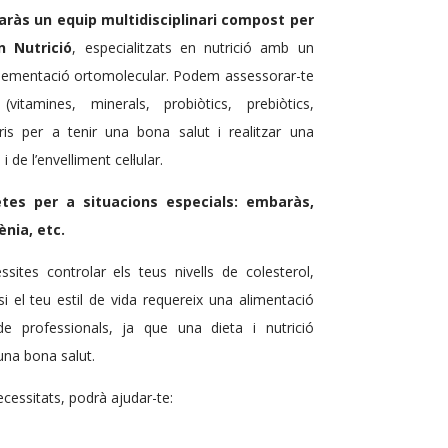
aràs un equip multidisciplinari compost per
n Nutrició
, especialitzats en nutrició amb un
plementació ortomolecular. Podem assessorar-te
vitamines, minerals, probiòtics, prebiòtics,
ris per a tenir una bona salut i realitzar una
 de l’envelliment cel·lular.
es per a situacions especials: embaràs,
nia, etc.
sites controlar els teus nivells de colesterol,
i el teu estil de vida requereix una alimentació
e professionals, ja que una dieta i nutrició
una bona salut.
ecessitats, podrà ajudar-te: