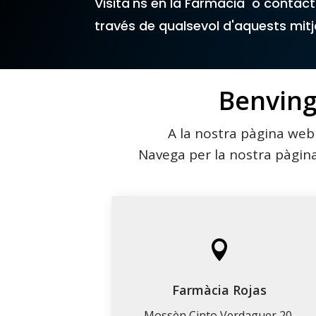
Visita'ns en la Farmàcia o contac
través de qualsevol d'aquests mit
Benvin
A la nostra pàgina web
Navega per la nostra pàgina

Farmàcia Rojas
Mossèn Cinto Verdaguer 20,