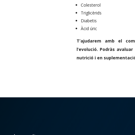
Colesterol
Triglicèrids
Diabetis
Àcid úric
T’ajudarem amb el comp
l’evolució. Podràs avaluar
nutrició i en suplementaci