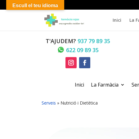
Escull el teu idioma
Inici
La F
T'AJUDEM?
937 79 89 35
622 09 89 35
Inici
La Farmàcia
Ser
Serveis
»
Nutrició i Dietètica