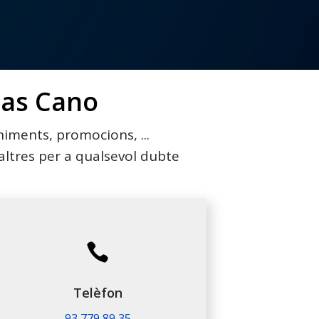
jas Cano
iments, promocions, ...
ltres per a qualsevol dubte

Telèfon
93 779 89 35