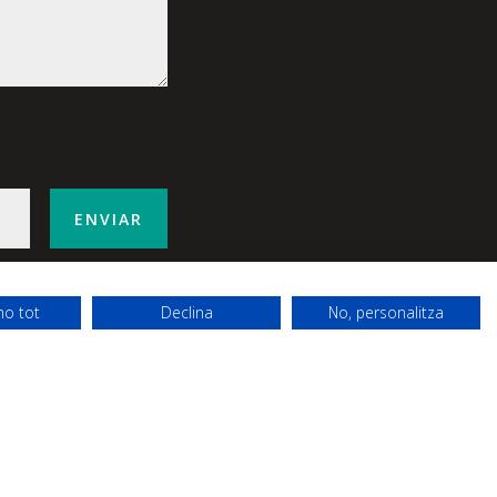
ENVIAR
ho tot
Declina
No, personalitza