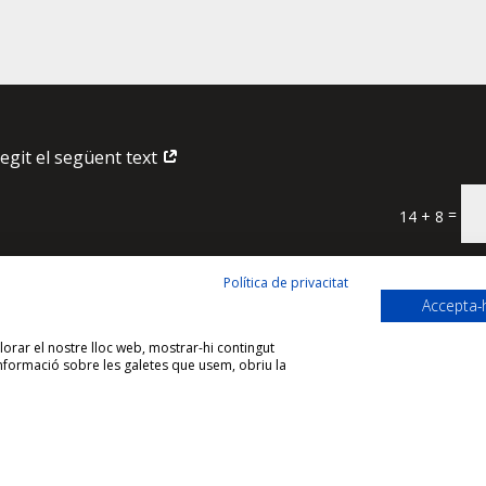
legit el següent text
=
14 + 8
Política de privacitat
Accepta-
llorar el nostre lloc web, mostrar-hi contingut
 informació sobre les galetes que usem, obriu la
ica de privacitat