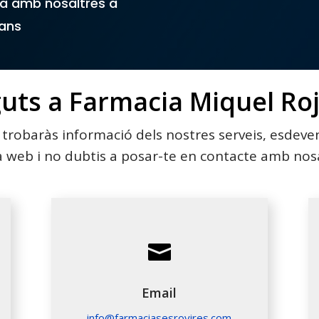
ta amb nosaltres a
jans
guts
a Farmacia
Miquel Ro
 trobaràs informació dels nostres serveis, esdeven
 web i no dubtis a posar-te en contacte amb nosa

Email
info@farmaciasesrovires.com