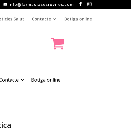
info@farmaciasesrovires.com
ticies Salut
Contacte
Botiga online
Contacte
Botiga online
tica